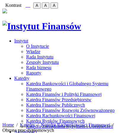
Kontrast
A
A
A
Instytut
O Instytucie
Władze
Rada Instytutu
Zespoły Instytutu
Rada biznesu
Raporty
Katedry
Katedra Bankowości i Globalnego Systemu
Finansowego
Katedra Finansów i Polityki Finansowej
Katedra Finansów Przedsiębiorstw
Katedra Finansów Publicznych
Katedra Finansów Rozwoju Zrównoważonego
Katedra Rachunkowości Finansowej
Katedra Rynków Finansowych
Home
Katedry
Katedra Rachunkowości Finansowej
Katedra Zarządzania Ryzykiem i Ubezpieczeń
Obrona prac dyplomowych
Aktualności