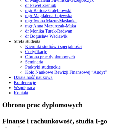
dr Magdalena Śliwińska-Grzegorczyk
dr Paweł Zieniuk
mgr Bartosz Gołębiowski
mgr Magdalena Łojewska
mgr Iwona Mazur-Maślanka
mgr Anna Mazurczak-Mąka
dr Monika Turek-Radwan
dr Bogusław Wacławik
Strefa studenta
Kierunki studiów i specjalności
Certyfikacje
Obrona prac dyplomowych
Seminaria
Praktyki studenckie
Koło Naukowe Rewizji Finansowej “Audyt”
Działalność naukowa
Konferencje
Współpraca
Kontakt
Obrona prac dyplomowych
Finanse i rachunkowość, studia I-go