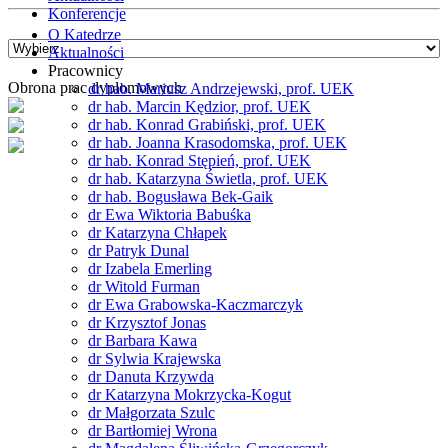
Konferencje
O Katedrze
Aktualności
Pracownicy
Obrona prac dyplomowych
dr hab. Mariusz Andrzejewski, prof. UEK
dr hab. Marcin Kędzior, prof. UEK
dr hab. Konrad Grabiński, prof. UEK
dr hab. Joanna Krasodomska, prof. UEK
dr hab. Konrad Stępień, prof. UEK
dr hab. Katarzyna Świetla, prof. UEK
dr hab. Bogusława Bek-Gaik
dr Ewa Wiktoria Babuśka
dr Katarzyna Chłapek
dr Patryk Dunal
dr Izabela Emerling
dr Witold Furman
dr Ewa Grabowska-Kaczmarczyk
dr Krzysztof Jonas
dr Barbara Kawa
dr Sylwia Krajewska
dr Danuta Krzywda
dr Katarzyna Mokrzycka-Kogut
dr Małgorzata Szulc
dr Bartłomiej Wrona