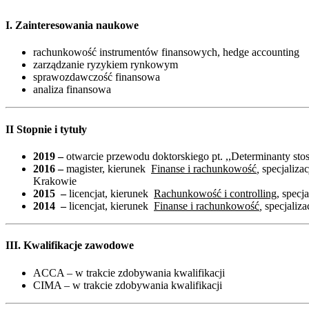
I. Zainteresowania naukowe
rachunkowość instrumentów finansowych, hedge accounting
zarządzanie ryzykiem rynkowym
sprawozdawczość finansowa
analiza finansowa
II Stopnie i tytuły
2019 –
otwarcie przewodu doktorskiego pt. ,,Determinanty s
2016 –
magister, kierunek
Finanse i rachunkowość
,
specjaliza
Krakowie
2015 –
licencjat, kierunek
Rachunkowość i controlling,
specja
2014 –
licencjat, kierunek
Finanse i rachunkowość
,
specjaliz
III. Kwalifikacje zawodowe
ACCA – w trakcie zdobywania kwalifikacji
CIMA – w trakcie zdobywania kwalifikacji