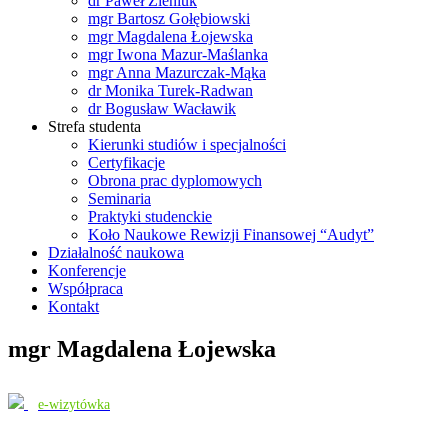
dr Paweł Zieniuk
mgr Bartosz Gołębiowski
mgr Magdalena Łojewska
mgr Iwona Mazur-Maślanka
mgr Anna Mazurczak-Mąka
dr Monika Turek-Radwan
dr Bogusław Wacławik
Strefa studenta
Kierunki studiów i specjalności
Certyfikacje
Obrona prac dyplomowych
Seminaria
Praktyki studenckie
Koło Naukowe Rewizji Finansowej “Audyt”
Działalność naukowa
Konferencje
Współpraca
Kontakt
mgr Magdalena Łojewska
e-wizytówka