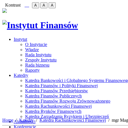
Kontrast
A
A
A
Instytut
O Instytucie
Władze
Rada Instytutu
Zespoły Instytutu
Rada biznesu
Raporty
Katedry
Katedra Bankowości i Globalnego Systemu Finansoweg
Katedra Finansów i Polityki Finansowej
Katedra Finansów Przedsiębiorstw
Katedra Finansów Publicznych
Katedra Finansów Rozwoju Zrównoważonego
Katedra Rachunkowości Finansowej
Katedra Rynków Finansowych
Katedra Zarządzania Ryzykiem i Ubezpieczeń
Home
Katedry
Katedra Rachunkowości Finansowej
mgr Mag
Aktualności
Konferencje