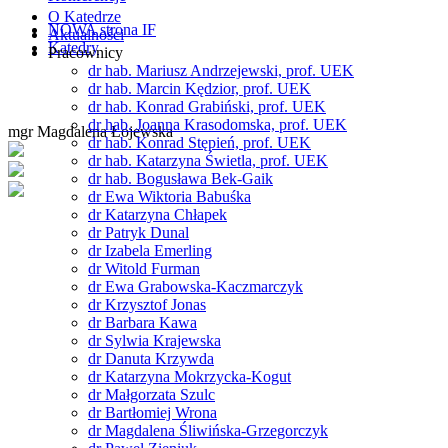
O Katedrze
NOWA strona IF
Aktualności
Katedry
Pracownicy
dr hab. Mariusz Andrzejewski, prof. UEK
dr hab. Marcin Kędzior, prof. UEK
dr hab. Konrad Grabiński, prof. UEK
dr hab. Joanna Krasodomska, prof. UEK
mgr Magdalena Łojewska
dr hab. Konrad Stępień, prof. UEK
dr hab. Katarzyna Świetla, prof. UEK
dr hab. Bogusława Bek-Gaik
dr Ewa Wiktoria Babuśka
dr Katarzyna Chłapek
dr Patryk Dunal
dr Izabela Emerling
dr Witold Furman
dr Ewa Grabowska-Kaczmarczyk
dr Krzysztof Jonas
dr Barbara Kawa
dr Sylwia Krajewska
dr Danuta Krzywda
dr Katarzyna Mokrzycka-Kogut
dr Małgorzata Szulc
dr Bartłomiej Wrona
dr Magdalena Śliwińska-Grzegorczyk