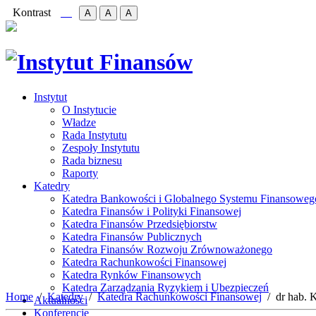
Kontrast
A
A
A
Instytut
O Instytucie
Władze
Rada Instytutu
Zespoły Instytutu
Rada biznesu
Raporty
Katedry
Katedra Bankowości i Globalnego Systemu Finansoweg
Katedra Finansów i Polityki Finansowej
Katedra Finansów Przedsiębiorstw
Katedra Finansów Publicznych
Katedra Finansów Rozwoju Zrównoważonego
Katedra Rachunkowości Finansowej
Katedra Rynków Finansowych
Katedra Zarządzania Ryzykiem i Ubezpieczeń
Home
Katedry
Katedra Rachunkowości Finansowej
dr hab. 
Aktualności
Konferencje