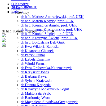
O Katedrze
NOWA strona IF
Aktualności
Katedry
Pracownicy
dr hab. Mariusz Andrzejewski, prof. UEK
dr hab. Marcin Kędzior, prof. UEK
dr hab. Konrad Grabiński, prof. UEK
dr hab. Joanna Krasodomska, prof. UEK
dr hab. Konrad Stępień, prof. UEK
dr hab. Konrad Stępień, prof. UEK
dr hab. Katarzyna Świetla, prof. UEK
dr hab. Bogusława Bek-Gaik
dr Ewa Wiktoria Babuśka
dr Katarzyna Chłapek
dr Patryk Dunal
dr Izabela Emerling
dr Witold Furman
dr Ewa Grabowska-Kaczmarczyk
dr Krzysztof Jonas
dr Barbara Kawa
dr Sylwia Krajewska
dr Danuta Krzywda
dr Katarzyna Mokrzycka-Kogut
dr Małgorzata Szulc
dr Bartłomiej Wrona
dr Magdalena Śliwińska-Grzegorczyk