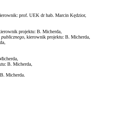
kierownik: prof. UEK dr hab. Marcin Kędzior,
kierownik projektu: B. Micherda,
u publicznego
, kierownik projektu: B. Micherda,
da,
 Micherda,
ktu: B. Micherda,
 B. Micherda.