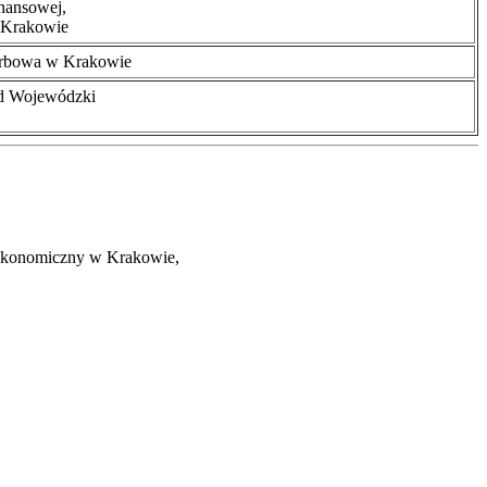
nansowej,
 Krakowie
arbowa w Krakowie
d Wojewódzki
t Ekonomiczny w Krakowie,