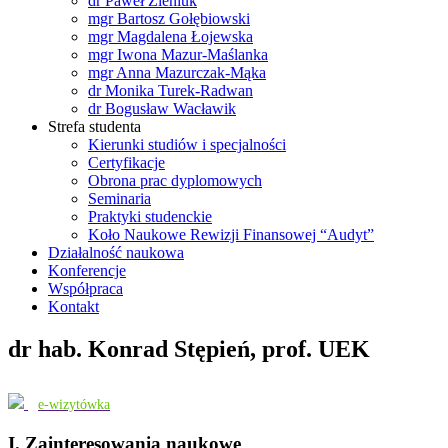
dr Paweł Zieniuk
mgr Bartosz Gołębiowski
mgr Magdalena Łojewska
mgr Iwona Mazur-Maślanka
mgr Anna Mazurczak-Mąka
dr Monika Turek-Radwan
dr Bogusław Wacławik
Strefa studenta
Kierunki studiów i specjalności
Certyfikacje
Obrona prac dyplomowych
Seminaria
Praktyki studenckie
Koło Naukowe Rewizji Finansowej “Audyt”
Działalność naukowa
Konferencje
Współpraca
Kontakt
dr hab. Konrad Stępień, prof. UEK
e-wizytówka
I. Zainteresowania naukowe