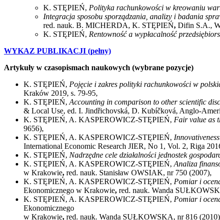
K. STĘPIEŃ,
Polityka rachunkowości w kreowaniu war
Integracja sposobu sporządzania, analizy i badania sp
red. nauk. B. MICHERDA, K. STĘPIEŃ
,
Difin S.A., 
K. STĘPIEŃ,
Rentowność a wypłacalność przedsiębior
WYKAZ PUBLIKACJI (pełny)
Artykuły w czasopismach naukowych (wybrane pozycje)
K. STĘPIEŃ,
Pojęcie i zakres polityki rachunkowości w pols
Kraków 2019, s. 79-95,
K. STĘPIEŃ,
Accounting in comparison to other scientific disc
& Local Use, ed. I. Jindřichovská, D. Kubíčková, Anglo-Americ
K. STĘPIEŃ, A. KASPEROWICZ-STĘPIEŃ,
Fair value as t
9656),
K. STĘPIEŃ, A. KASPEROWICZ-STĘPIEŃ,
Innovativeness 
International Economic Research JIER, No 1, Vol. 2, Riga 20
K. STĘPIEŃ,
Nadrzędne cele działalności jednostek gospodar
K. STĘPIEŃ, A. KASPEROWICZ-STĘPIEŃ,
Analiza finans
w Krakowie
,
red. nauk. Stanisław OWSIAK, nr 750 (2007),
K. STĘPIEŃ, A. KASPEROWICZ-STĘPIEŃ,
Pomiar i ocen
Ekonomicznego w Krakowie
,
red. nauk. Wanda SUŁKOWSKA,
K. STĘPIEŃ, A. KASPEROWICZ-STĘPIEŃ,
Pomiar i ocen
Ekonomicznego
w Krakowie
,
red. nauk. Wanda SUŁKOWSKA, nr 816 (2010)