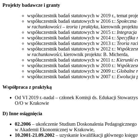
Projekty badawcze i granty
współuczestnik badań statutowych w 2019 r., temat proj
współuczestnik badań statutowych w 2016 r.:
Społeczna 
w rachunkowości – teoria i praktyka
, kierownik projekt
współuczestnik badań statutowych w 2015 r.:
Integracja
współuczestnik badań statutowych w 2014 r.:
Specyfika 
współuczestnik badań statutowych w 2013 r.:
Teoria rac
współuczestnik badań statutowych w 2012 r.:
Współczesn
w rachunkowości
, kierownik projektu: B. Micherda,
współuczestnik badań statutowych w 2011 r.:
Kierunki ew
współuczestnik badań statutowych w 2010 r.:
Współczesne
współuczestnik badań statutowych w 2009 r.:
Globalne r
współuczestnik badań statutowych w 2007 r.:
Ewolucja p
Współpraca z praktyką
Od VI 2019 r.-nadal – członek Komisji ds. Edukacji Stowarzy
O/O w Krakowie
D) Inne osiągnięcia
02.2006
– ukończenie Studium Doskonalenia Pedagogicznego
w Akademii Ekonomicznej w Krakowie,
10.2001-
21.09.2002
– uzyskanie kwalifikacji głównego księ