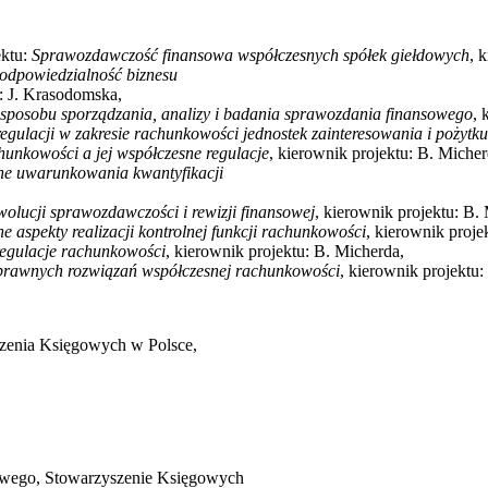
ektu:
Sprawozdawczość finansowa współczesnych spółek giełdowych
, 
odpowiedzialność biznesu
u: J. Krasodomska,
 sposobu sporządzania, analizy i badania sprawozdania finansowego
, 
regulacji w zakresie rachunkowości jednostek zainteresowania i pożytk
hunkowości a jej współczesne regulacje
, kierownik projektu: B. Micher
e uwarunkowania kwantyfikacji
olucji sprawozdawczości i rewizji finansowej
, kierownik projektu: B.
 aspekty realizacji kontrolnej funkcji rachunkowości
, kierownik proje
egulacje rachunkowości
, kierownik projektu: B. Micherda,
rawnych rozwiązań współczesnej rachunkowości
, kierownik projektu:
szenia Księgowych w Polsce,
gowego, Stowarzyszenie Księgowych