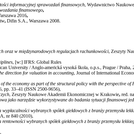
tości informacyjnej sprawozdań finansowych
, Wydawnictwo Naukowe
rawozdania finansowego
,
Warszawa 2016
,
stw
,
Difin S.A., Warszawa 2008.
kich oraz w międzynarodowych regulacjach rachunkowości
, Zeszyty Na
iplines
, [w:] IFRS: Global Rules
an University / Anglo-americká vysoká škola, o.p.s., Prague / Praha,
he direction for valuation in accounting
, Journal of International Eco
of the economy as part of the structural policy with the perspective o
16, pp. 33–41 (ISSN 2500-9656),
czych
, Zeszyty Naukowe Akademii Ekonomicznej w Krakowie
,
red. n
owa jako narzędzie wykorzystywane do badania sytuacji finansowej jed
a wypłacalności wybranych spółek giełdowych z branży przemysłu lek
 nr 840 (2010),
a rentowności wybranych spółek giełdowych z branży przemysłu lekkie
,