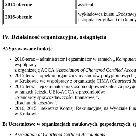
2014-obecnie
asystent
wykładowca kursu ,,Podstaw
2016-obecnie
I stopnia certyfikacji dla ka
IV. Działalność organizacyjna, osiągnięcia
A) Sprawowane funkcje
2016-teraz – administrator i egzaminator w ramach
„Komputer
współpracy
z organizację ACCA (
Association of Chartered Certified Accou
2015-teraz – opiekun organizacyjny studiów podyplomowych
w Krakowie we współpracy z organizacją CIMA (
Chartered I
2015-teraz – egzaminator oraz osoba odpowiedzialna za przy
w ramach ścieżki UEK-ACCA z przedmiotów:
„Standardy sprawozdawczości finansowej”,
„Rachunek kosztów”,
2016, 2015 – sekretarz Komisji Rekrutacyjnej na Wydziale F
w Krakowie.
B) Uczestnictwo w organizacjach (naukowych, gospodarczych, s
Association of Chartered Certified Accountants,