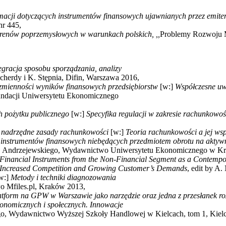
macji dotyczących instrumentów finansowych ujawnianych przez emit
r 445,
 terenów poprzemysłowych w warunkach polskich, ,,
Problemy Rozwoju M
egracja sposobu sporządzania, analizy
cherdy i K. Stępnia, Difin, Warszawa 2016,
zmienności wyników finansowych przedsiębiorstw
[w:]
Współczesne uw
Fundacji Uniwersytetu Ekonomicznego
h pożytku publicznego
[w:]
Specyfika regulacji w zakresie rachunkowoś
a nadrzędne zasady rachunkowości
[w:]
Teoria rachunkowości a jej wsp
e instrumentów finansowych niebędących przedmiotem obrotu na akty
 M. Andrzejewskiego, Wydawnictwo Uniwersytetu Ekonomicznego w K
Financial Instruments from the Non-Financial Segment as a Contemp
g Increased Competition and Growing Customer’s Demands
, edit by 
w:]
Metody i techniki diagnozowania
o Mfiles.pl, Kraków 2013,
tform na GPW w Warszawie jako narzędzie oraz jedna z przesłanek roz
onomicznych i społecznych. Innowacje
kiego, Wydawnictwo Wyższej Szkoły Handlowej w Kielcach, tom 1, Kiel