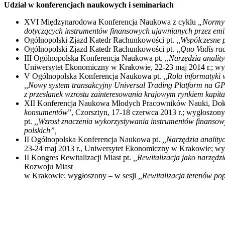
Udział w konferencjach naukowych i seminariach
XVI Międzynarodowa Konferencja Naukowa z cyklu
„Normy
dotyczących instrumentów finansowych ujawnianych przez em
Ogólnopolski Zjazd Katedr Rachunkowości pt.
,,Współczesne p
Ogólnopolski Zjazd Katedr Rachunkowości pt.
,,Quo Vadis ra
III Ogólnopolska Konferencja Naukowa pt.
,,Narzędzia anali
Uniwersytet Ekonomiczny w Krakowie, 22-23 maj 2014 r.; wyg
V Ogólnopolska Konferencja Naukowa pt.
,,Rola informatyki
,,Nowy system transakcyjny Universal Trading Platform na G
z przesłanek wzrostu zainteresowania krajowym rynkiem kapi
XII Konferencja Naukowa Młodych Pracowników Nauki, Dokt
konsumentów
”, Czorsztyn, 17-18 czerwca 2013 r.; wygłoszony 
pt.
,,Wzrost znaczenia wykorzystywania instrumentów finansow
polskich”,
II Ogólnopolska Konferencja Naukowa pt.
,,Narzędzia analit
23-24 maj 2013 r., Uniwersytet Ekonomiczny w Krakowie; wyg
II Kongres Rewitalizacji Miast pt.
,,Rewitalizacja jako narzędz
Rozwoju Miast
w Krakowie; wygłoszony – w sesji
,,Rewitalizacja terenów p