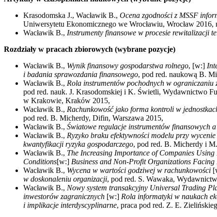
Krasodomska J., Wacławik B.,
Ocena zgodności z MSSF infor
Uniwersytetu Ekonomicznego we Wrocławiu, Wrocław 2016, n
Wacławik B.,
Instrumenty finansowe w procesie rewitalizacji
Rozdziały w pracach zbiorowych (wybrane pozycje)
Wacławik B.,
Wynik finansowy gospodarstwa rolnego
, [w:]
Int
i badania sprawozdania finansowego
, pod red. naukową B. Mi
Wacławik B.,
Rola instrumentów pochodnych w ograniczaniu 
pod red. nauk. J. Krasodomskiej i K. Świetli, Wydawnictwo 
w Krakowie, Kraków 2015,
Wacławik B.,
Rachunkowość jako forma kontroli w jednostkac
pod red. B. Micherdy, Difin, Warszawa 2015,
Wacławik B.,
Światowe regulacje instrumentów finansowych 
Wacławik B.,
Ryzyko braku efektywności modelu przy wyceni
kwantyfikacji ryzyka gospodarczego
, pod red. B. Micherdy i
Wacławik B.,
The
Increasing Importance of Companies Using 
Conditions
[w:]
Business and Non-Profit Organizations Facin
Wacławik B.,
Wycena w wartości godziwej w rachunkowości
[
w doskonaleniu organizacji
, pod red. S. Wawaka, Wydawnictw
Wacławik B.,
Nowy system transakcyjny Universal Trading Pla
inwestorów zagranicznych
[w:]
Rola informatyki w naukach ek
i implikacje interdyscyplinarne
, praca pod red. Z. E. Zielińs