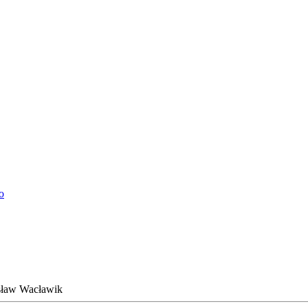
o
sław Wacławik