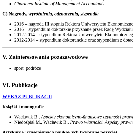
Chartered Institute of Management Accountants
.
C) Nagrody,
wyróżnienia, odznaczenia, stypendia
2016 – nagroda III stopnia Rektora Uniwersytetu Ekonomiczn
2016 – stypendium doktorskie przyznane przez Radę Wydzia
2012-2014 – stypendium Rektora Uniwersytetu Ekonomicznego
2012-2014 – stypendium doktoranckie oraz stypendium z dota
V. Zainteresowania pozazawodowe
sport, podróże
VI. Publikacje
WYKAZ PUBLIKACJI
Książki i monografie
Wacławik B.,
Aspekty ekonomiczno-finansowe czynności praw
Niedośpiał M., Wacławik B.,
Prawo własności. Aspekty prawne
Artykuły w czasopismach naukowych (wybrane pozycje)