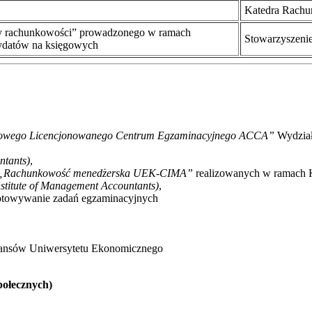
Katedra Rachu
y rachunkowości” prowadzonego w ramach
Stowarzyszeni
ndydatów na księgowych
owego Licencjonowanego Centrum Egzaminacyjnego ACCA”
Wydział
ntants)
,
„Rachunkowość menedżerska UEK-CIMA”
realizowanych w ramach 
nstitute of Management Accountants)
,
gotowywanie zadań egzaminacyjnych
inansów Uniwersytetu Ekonomicznego
połecznych)