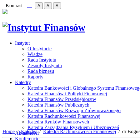
Kontrast
A
A
A
Instytut
O Instytucie
Władze
Rada Instytutu
Zespoły Instytutu
Rada biznesu
Raporty
Katedry
Katedra Bankowości i Globalnego Systemu Finansoweg
Katedra Finansów i Polityki Finansowej
Katedra Finansów Przedsiębiorstw
Katedra Finansów Publicznych
Katedra Finansów Rozwoju Zrównoważonego
Katedra Rachunkowości Finansowej
Katedra Rynków Finansowych
Katedra Zarządzania Ryzykiem i Ubezpieczeń
Home
Katedry
Katedra Rachunkowości Finansowej
dr Bogu
Aktualności
Konferencje