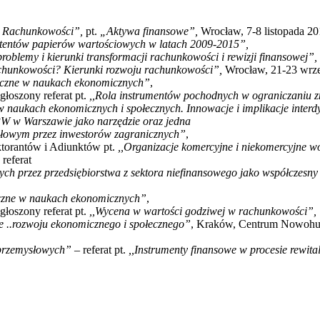
 Rachunkowości”,
pt.
„Aktywa finansowe”,
Wrocław, 7-8 listopada 201
itentów papierów wartościowych w latach 2009-2015”,
roblemy i kierunki transformacji rachunkowości i rewizji finansowej”,
chunkowości? Kierunki rozwoju rachunkowości”,
Wrocław, 21-23 wrześ
tyczne w naukach ekonomicznych”
,
łoszony referat pt.
,,Rola instrumentów pochodnych w ograniczaniu z
 w naukach ekonomicznych i społecznych. Innowacje i implikacje interd
PW w Warszawie jako narzędzie oraz jedna
tałowym przez inwestorów zagranicznych”
,
orantów i Adiunktów pt.
,,Organizacje komercyjne i niekomercyjne 
referat
ych przez przedsiębiorstwa z sektora niefinansowego jako współczesny
yczne w naukach ekonomicznych”
,
łoszony referat pt.
,,Wycena w wartości godziwej w rachunkowości”,
ie ..rozwoju ekonomicznego i społecznego”
, Kraków, Centrum Nowohucki
oprzemysłowych” –
referat pt.
,,Instrumenty finansowe w procesie rewit