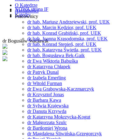
O Katedrze
NOWA strona IF
Aktualności
Katedry
Pracownicy
dr hab. Mariusz Andrzejewski, prof. UEK
dr hab. Marcin Kędzior, prof. UEK
dr hab. Konrad Grabiński, prof. UEK
dr hab. Joanna Krasodomska, prof. UEK
dr Bogusław Wacławik
dr hab. Konrad Stępień, prof. UEK
dr hab. Katarzyna Świetla, prof. UEK
dr hab. Bogusława Bek-Gaik
dr Ewa Wiktoria Babuśka
dr Katarzyna Chłapek
dr Patryk Dunal
dr Izabela Emerling
dr Witold Furman
dr Ewa Grabowska-Kaczmarczyk
dr Krzysztof Jonas
dr Barbara Kawa
dr Sylwia Krajewska
dr Danuta Krzywda
dr Katarzyna Mokrzycka-Kogut
dr Małgorzata Szulc
dr Bartłomiej Wrona
dr Magdalena Śliwińska-Grzegorczyk