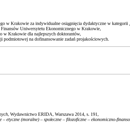
ego w Krakowie za indywidualne osiągnięcia dydaktyczne w kategorii
łu Finansów Uniwersytetu Ekonomicznego w Krakowie,
 w Krakowie dla najlepszych doktorantów,
cji podmiotowej na dofinansowanie zadań projakościowych.
nych
, Wydawnictwo ERIDA, Warszawa 2014, s. 191,
 – etyczne (moralne) – społeczne – filozoficzne – ekonomiczno-finans