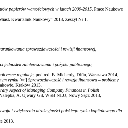
entów papierów wartościowych w latach 2009-2015,
Prace Naukowe
iast. Kwartalnik Naukowy” 2013, Zeszyt Nr 1.
arunkowania sprawozdawczości i rewizji finansowej,
ci jednostek zainteresowania i pożytku publicznego
,
ółczesne regulacje
, pod red. B. Micherdy, Difin, Warszawa 2014,
wnym rynku
[w:]
Sprawozdawczość i rewizja finansowa – problemy
rakowie, Kraków 2013,
orary Aspect of Managing Company Finances in Polish
A. Nalepka, A. Ujwary-Gil, WSB-NLU, Nowy Sącz 2013,
woju i zwiększenia atrakcyjności polskiego rynku kapitałowego dla
ce 2013.