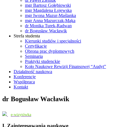
dr Paweł Zieniuk
mgr Bartosz Gołębiowski
mgr Magdalena Łojewska
mgr Iwona Mazur-Maślanka
mgr Anna Mazurczak-Mąka
dr Monika Turek-Radwan
dr Bogusław Wacławik
Strefa studenta
Kierunki studiów i specjalności
Certyfikacje
Obrona prac dyplomowych
Seminaria
Praktyki studenckie
Koło Naukowe Rewizji Finansowej “Audyt”
Działalność naukowa
Konferencje
Współpraca
Kontakt
dr Bogusław Wacławik
e-wizytówka
I. Zainteresowania naukowe