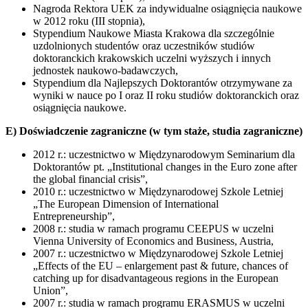
Nagroda Rektora UEK za indywidualne osiągnięcia naukowe
w 2012 roku (III stopnia),
Stypendium Naukowe Miasta Krakowa dla szczególnie
uzdolnionych studentów oraz uczestników studiów
doktoranckich krakowskich uczelni wyższych i innych
jednostek naukowo-badawczych,
Stypendium dla Najlepszych Doktorantów otrzymywane za
wyniki w nauce po I oraz II roku studiów doktoranckich oraz
osiągnięcia naukowe.
E) Doświadczenie zagraniczne (w tym staże, studia zagraniczne)
2012 r.: uczestnictwo w Międzynarodowym Seminarium dla
Doktorantów pt. „Institutional changes in the Euro zone after
the global financial crisis”,
2010 r.: uczestnictwo w Międzynarodowej Szkole Letniej
„The European Dimension of International
Entrepreneurship”,
2008 r.: studia w ramach programu CEEPUS w uczelni
Vienna University of Economics and Business, Austria,
2007 r.: uczestnictwo w Międzynarodowej Szkole Letniej
„Effects of the EU – enlargement past & future, chances of
catching up for disadvantageous regions in the European
Union”,
2007 r.: studia w ramach programu ERASMUS w uczelni