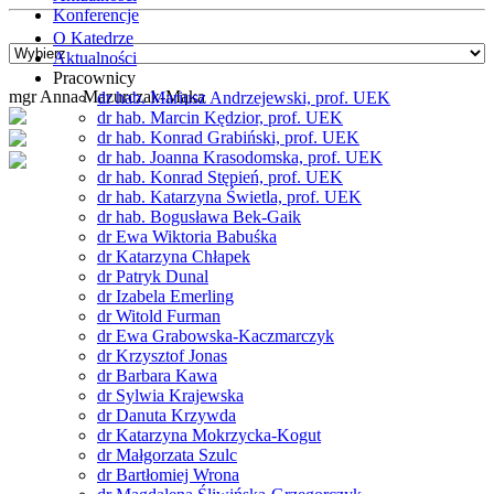
Konferencje
O Katedrze
Aktualności
Pracownicy
mgr Anna Mazurczak-Mąka
dr hab. Mariusz Andrzejewski, prof. UEK
dr hab. Marcin Kędzior, prof. UEK
dr hab. Konrad Grabiński, prof. UEK
dr hab. Joanna Krasodomska, prof. UEK
dr hab. Konrad Stępień, prof. UEK
dr hab. Katarzyna Świetla, prof. UEK
dr hab. Bogusława Bek-Gaik
dr Ewa Wiktoria Babuśka
dr Katarzyna Chłapek
dr Patryk Dunal
dr Izabela Emerling
dr Witold Furman
dr Ewa Grabowska-Kaczmarczyk
dr Krzysztof Jonas
dr Barbara Kawa
dr Sylwia Krajewska
dr Danuta Krzywda
dr Katarzyna Mokrzycka-Kogut
dr Małgorzata Szulc
dr Bartłomiej Wrona