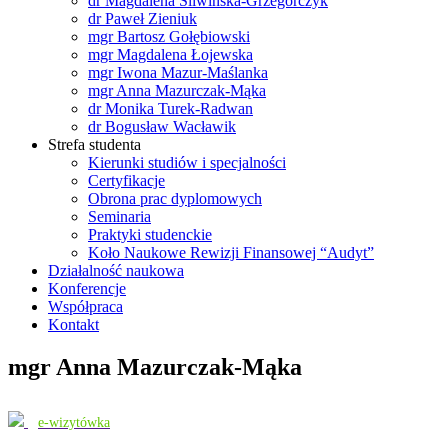
dr Magdalena Śliwińska-Grzegorczyk
dr Paweł Zieniuk
mgr Bartosz Gołębiowski
mgr Magdalena Łojewska
mgr Iwona Mazur-Maślanka
mgr Anna Mazurczak-Mąka
dr Monika Turek-Radwan
dr Bogusław Wacławik
Strefa studenta
Kierunki studiów i specjalności
Certyfikacje
Obrona prac dyplomowych
Seminaria
Praktyki studenckie
Koło Naukowe Rewizji Finansowej “Audyt”
Działalność naukowa
Konferencje
Współpraca
Kontakt
mgr Anna Mazurczak-Mąka
e-wizytówka