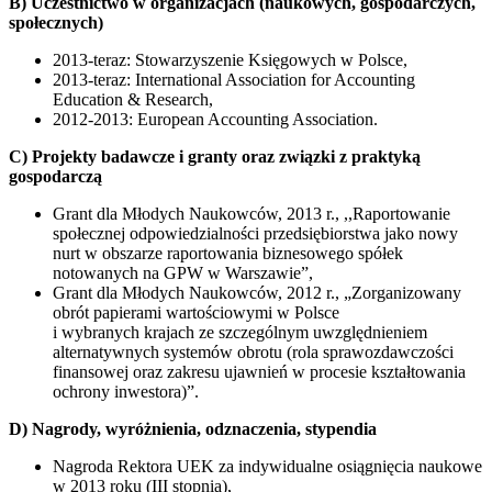
B) Uczestnictwo w organizacjach (naukowych, gospodarczych,
społecznych)
2013-teraz: Stowarzyszenie Księgowych w Polsce,
2013-teraz: International Association for Accounting
Education & Research,
2012-2013: European Accounting Association.
C) Projekty badawcze i granty oraz związki z praktyką
gospodarczą
Grant dla Młodych Naukowców, 2013 r., ,,Raportowanie
społecznej odpowiedzialności przedsiębiorstwa jako nowy
nurt w obszarze raportowania biznesowego spółek
notowanych na GPW w Warszawie”,
Grant dla Młodych Naukowców, 2012 r., „Zorganizowany
obrót papierami wartościowymi w Polsce
i wybranych krajach ze szczególnym uwzględnieniem
alternatywnych systemów obrotu (rola sprawozdawczości
finansowej oraz zakresu ujawnień w procesie kształtowania
ochrony inwestora)”.
D) Nagrody, wyróżnienia, odznaczenia, stypendia
Nagroda Rektora UEK za indywidualne osiągnięcia naukowe
w 2013 roku (III stopnia),