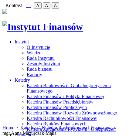
Kontrast
A
A
A
Instytut
O Instytucie
Władze
Rada Instytutu
Zespoły Instytutu
Rada biznesu
Raporty
Katedry
Katedra Bankowości i Globalnego Systemu
Finansowego
Katedra Finansów i Polityki Finansowej
Katedra Finansów Przedsiębiorstw
Katedra Finansów Publicznych
Katedra Finansów Rozwoju Zrównoważonego
Katedra Rachunkowości Finansowej
Katedra Rynków Finansowych
Home
Katedry
Katedra Rachunkowości Finansowej
Katedra Zarządzania Ryzykiem i Ubezpieczeń
mgr Anna Mazurczak-Mąka
Aktualności