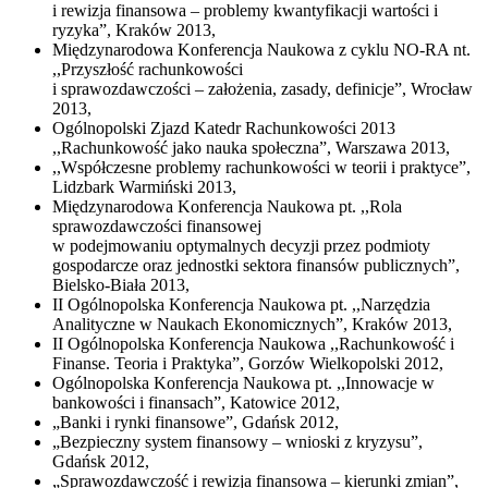
i rewizja finansowa – problemy kwantyfikacji wartości i
ryzyka”, Kraków 2013,
Międzynarodowa Konferencja Naukowa z cyklu NO-RA nt.
,,Przyszłość rachunkowości
i sprawozdawczości – założenia, zasady, definicje”, Wrocław
2013,
Ogólnopolski Zjazd Katedr Rachunkowości 2013
,,Rachunkowość jako nauka społeczna”, Warszawa 2013,
,,Współczesne problemy rachunkowości w teorii i praktyce”,
Lidzbark Warmiński 2013,
Międzynarodowa Konferencja Naukowa pt. ,,Rola
sprawozdawczości finansowej
w podejmowaniu optymalnych decyzji przez podmioty
gospodarcze oraz jednostki sektora finansów publicznych”,
Bielsko-Biała 2013,
II Ogólnopolska Konferencja Naukowa pt. ,,Narzędzia
Analityczne w Naukach Ekonomicznych”, Kraków 2013,
II Ogólnopolska Konferencja Naukowa ,,Rachunkowość i
Finanse. Teoria i Praktyka”, Gorzów Wielkopolski 2012,
Ogólnopolska Konferencja Naukowa pt. ,,Innowacje w
bankowości i finansach”, Katowice 2012,
„Banki i rynki finansowe”, Gdańsk 2012,
„Bezpieczny system finansowy – wnioski z kryzysu”,
Gdańsk 2012,
„Sprawozdawczość i rewizja finansowa – kierunki zmian”,